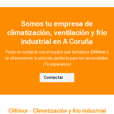
Somos tu empresa de
climatización, ventilación y frío
industrial en A Coruña
Ponte en contacto con el equipo que formamos
Clifrinor
y
te ofreceremos la solución perfecta para tus necesidades.
¡Te esperamos!
Contactar
Clifrinor - Climatización y frío industrial