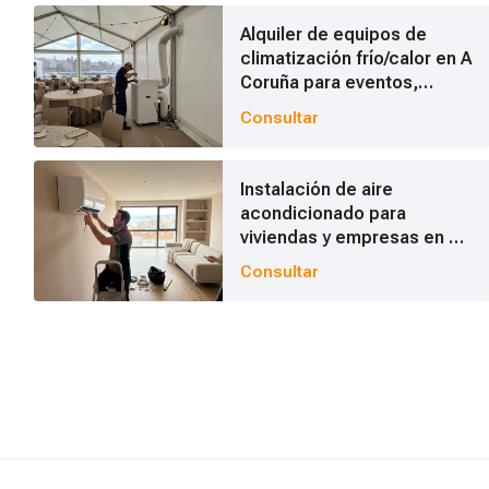
Todos los servicios
Alquiler de equipos de
climatización frío/calor en A
Coruña para eventos,
Climatización para viviendas y empresas
carpas y bodegas
Consultar
Energías renovables y aerotermia
Instalación de aire
Frío industrial para hostelería y alimentación
acondicionado para
viviendas y empresas en A
Ventilación industrial y mecánica
Coruña
Consultar