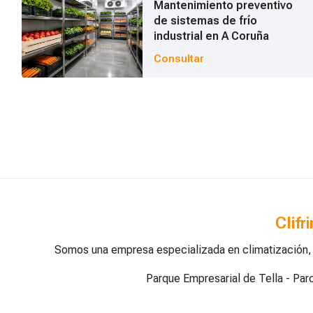
Todos los servicios
Mantenimiento preventivo
de sistemas de frío
industrial en A Coruña
Climatización para viviendas y empresas
Consultar
Energías renovables y aerotermia
Frío industrial para hostelería y alimentación
Ventilación industrial y mecánica
Clifr
Somos una empresa especializada en climatización, ve
Parque Empresarial de Tella - Pa